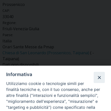
Prossenicco
CAP:
33040
Regione:
Friuli-Venezia Giulia
Paese:
Italia
Orari Sante Messe da Pmap
Chiesa di San Leonardo (Prossenicco, Taipana)
( -
Taipana)
Dati non disponibili
Informativa
Utilizziamo cookie o tecnologie simili per
finalità tecniche e, con il tuo consenso, anche per
«
Socchieve
Flumignano
»
altre finalità ("interazioni e funzionalità semplici",
"miglioramento dell'esperienza", "misurazione" e
"targeting e pubblicità") come specificato nella