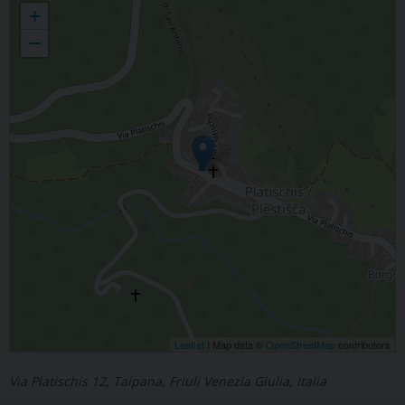
+
−
Leaflet
| Map data ©
OpenStreetMap
contributors
Via Platischis 12, Taipana, Friuli Venezia Giulia, Italia