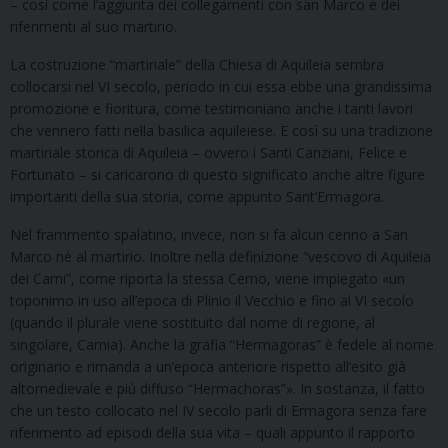
– così come l’aggiunta dei collegamenti con san Marco e dei
riferimenti al suo martirio.
La costruzione “martiriale” della Chiesa di Aquileia sembra
collocarsi nel VI secolo, periodo in cui essa ebbe una grandissima
promozione e fioritura, come testimoniano anche i tanti lavori
che vennero fatti nella basilica aquileiese. E così su una tradizione
martiriale storica di Aquileia – ovvero i Santi Canziani, Felice e
Fortunato – si caricarono di questo significato anche altre figure
importanti della sua storia, come appunto Sant’Ermagora.
Nel frammento spalatino, invece, non si fa alcun cenno a San
Marco né al martirio. Inoltre nella definizione “vescovo di Aquileia
dei Carni”, come riporta la stessa Cerno, viene impiegato «un
toponimo in uso all’epoca di Plinio il Vecchio e fino al VI secolo
(quando il plurale viene sostituito dal nome di regione, al
singolare, Carnia). Anche la grafia “Hermagoras” è fedele al nome
originario e rimanda a un’epoca anteriore rispetto all’esito già
altomedievale e più diffuso “Hermachoras”». In sostanza, il fatto
che un testo collocato nel IV secolo parli di Ermagora senza fare
riferimento ad episodi della sua vita – quali appunto il rapporto