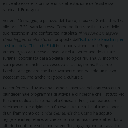
è rivelato essere la prima e unica attestazione dell’esistenza
storica di Ermagora.
Venerdì 15 maggio, a palazzo del Torso, in piazza Garibaldi n. 18,
alle ore 17.30, sarà la stessa Cerno ad illustrare il risultato delle
sue ricerche in una conferenza intitolata
“Il Vescovo Ermagora
dalla leggenda alla storia”
, proposta dall’
Istituto Pio Paschini per
la storia della Chiesa in Friuli
in collaborazione con il Gruppo
archeologico aquileiese e inserita nella “Setemane de culture
furlane” coordinata dalla Società Filologica friulana. All’incontro
sarà presente anche l’arcivescovo di Udine, mons. Riccardo
Lamba, a segnalare che il ritrovamento non ha solo un rilievo
accademico, ma anche religioso e culturale.
La conferenza di Marianna Cerno si inserisce nel contesto di un
pluridecennale programma di attività e di ricerche che l’Istituto Pio
Paschini dedica alla storia della Chiesa in Friuli, con particolare
riferimento alle origini della Chiesa di Aquileia. Le ultime scoperte
di un frammento della
Vita Clementis
che Cerno ha saputo
leggere e interpretare, anche se non sono risolutive e attendono
ulteriori conferme sul piano scientifico, aggiungono un tassello