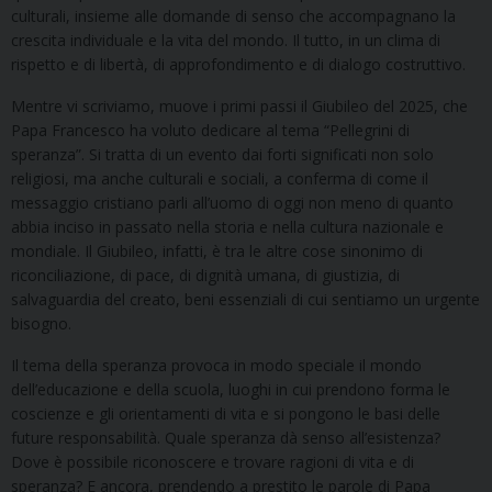
culturali, insieme alle domande di senso che accompagnano la
crescita individuale e la vita del mondo. Il tutto, in un clima di
rispetto e di libertà, di approfondimento e di dialogo costruttivo.
Mentre vi scriviamo, muove i primi passi il Giubileo del 2025, che
Papa Francesco ha voluto dedicare al tema “Pellegrini di
speranza”. Si tratta di un evento dai forti significati non solo
religiosi, ma anche culturali e sociali, a conferma di come il
messaggio cristiano parli all’uomo di oggi non meno di quanto
abbia inciso in passato nella storia e nella cultura nazionale e
mondiale. Il Giubileo, infatti, è tra le altre cose sinonimo di
riconciliazione, di pace, di dignità umana, di giustizia, di
salvaguardia del creato, beni essenziali di cui sentiamo un urgente
bisogno.
Il tema della speranza provoca in modo speciale il mondo
dell’educazione e della scuola, luoghi in cui prendono forma le
coscienze e gli orientamenti di vita e si pongono le basi delle
future responsabilità. Quale speranza dà senso all’esistenza?
Dove è possibile riconoscere e trovare ragioni di vita e di
speranza? E ancora, prendendo a prestito le parole di Papa