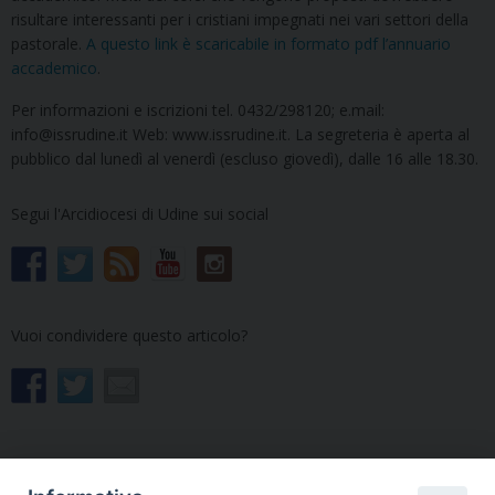
risultare interessanti per i cristiani impegnati nei vari settori della
pastorale.
A questo link è scaricabile in formato pdf l’annuario
accademico
.
Per informazioni e iscrizioni tel. 0432/298120; e.mail:
info@issrudine.it Web: www.issrudine.it. La segreteria è aperta al
pubblico dal lunedì al venerdì (escluso giovedì), dalle 16 alle 18.30.
Segui l'Arcidiocesi di Udine sui social
Vuoi condividere questo articolo?