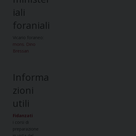
iali
foraniali
Vicario foraneo:
mons. Dino
Bressan
Informa
zioni
utili
Fidanzati
i corsi di
preparazione
in vista del