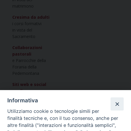
matrimono
Cresima da adulti
i corsi formativi
in vista del
Sacramento
Collaborazioni
pastorali
e Parrocchie della
Forania della
Pedemontana
Siti web e social
media
della Forania
Informativa
della Pedemontana
Utilizziamo cookie o tecnologie simili per
finalità tecniche e, con il tuo consenso, anche per
Vuoi condividere questo articolo?
altre finalità ("interazioni e funzionalità semplici",