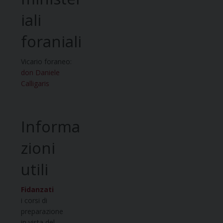
iali
foraniali
Vicario foraneo:
don Daniele
Calligaris
Informa
zioni
utili
Fidanzati
i corsi di
preparazione
in vista del