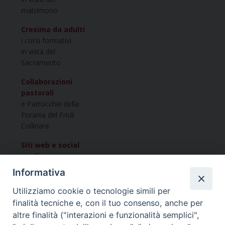
matrimono
Cresima da adulti
i corsi formativi
in vista del
Sacramento
Collaborazioni
pastorali
e Parrocchie della
Forania del Friuli
Collinare
Siti web e social
media
della Forania
Informativa
del Friuli collinare
Utilizziamo cookie o tecnologie simili per
finalità tecniche e, con il tuo consenso, anche per
Vuoi condividere questo articolo?
altre finalità ("interazioni e funzionalità semplici",