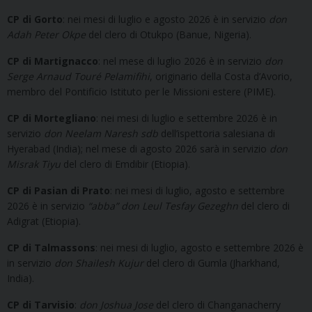
CP di Gorto
: nei mesi di luglio e agosto 2026 è in servizio
don
Adah Peter Okpe
del clero di Otukpo (Banue, Nigeria).
CP di Martignacco
: nel mese di luglio 2026 è in servizio
don
Serge Arnaud Touré Pelamifihi
, originario della Costa d’Avorio,
membro del Pontificio Istituto per le Missioni estere (PIME).
CP di Mortegliano
: nei mesi di luglio e settembre 2026 è in
servizio
don Neelam Naresh sdb
dell’ispettoria salesiana di
Hyerabad (India); nel mese di agosto 2026 sarà in servizio
don
Misrak Tiyu
del clero di Emdibir (Etiopia).
CP di Pasian di Prato
: nei mesi di luglio, agosto e settembre
2026 è in servizio
“abba” don Leul Tesfay Gezeghn
del clero di
Adigrat (Etiopia).
CP di Talmassons
: nei mesi di luglio, agosto e settembre 2026 è
in servizio
don Shailesh Kujur
del clero di Gumla (Jharkhand,
India).
CP di Tarvisio
:
don Joshua Jose
del clero di Changanacherry