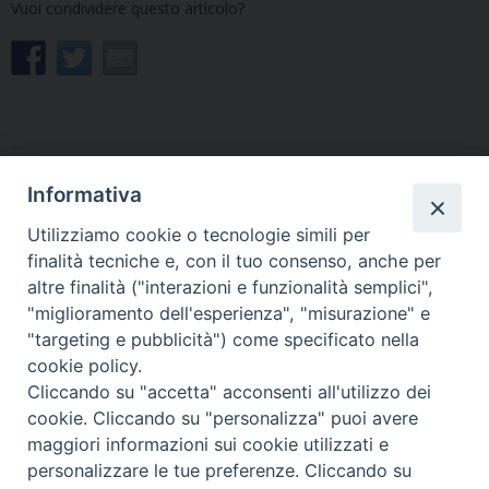
Vuoi condividere questo articolo?
Informativa
«
Coseano, Cisterna e
Savorgnano del Torre,
Barazzetto, tre Parrocchie
Magredis, Ravosa e Salt
Utilizziamo cookie o tecnologie simili per
affidate a don Maurizio
avranno un nuovo parroco,
finalità tecniche e, con il tuo consenso, anche per
Michelutti
don Michele Lacovig
»
altre finalità ("interazioni e funzionalità semplici",
"miglioramento dell'esperienza", "misurazione" e
"targeting e pubblicità") come specificato nella
cookie policy.
Cliccando su "accetta" acconsenti all'utilizzo dei
Copyright © Arcidiocesi di Udine 2018
cookie. Cliccando su "personalizza" puoi avere
maggiori informazioni sui cookie utilizzati e
Piazza Patriarcato, 1 - 33100 Udine (UD) Tel. 0432.414.511 - Fax
personalizzare le tue preferenze. Cliccando su