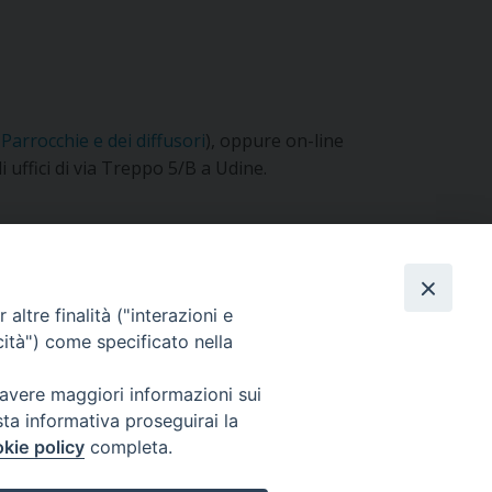
e Parrocchie e dei diffusori
), oppure on-line
 uffici di via Treppo 5/B a Udine.
altre finalità ("interazioni e
cità") come specificato nella
 avere maggiori informazioni sui
sta informativa proseguirai la
kie policy
completa.