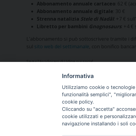
Abbonamento annuale cartaceo
: 62 € (a
Abbonamento annuale digitale
: 30 €
Strenna natalizia
Stele di Nadâl
: +7 € sul
Libretto per bambini
Gnognosaurs
: +4 €
L’abbonamento si può sottoscrivere tramite i diff
sul
sito web del settimanale
, con bonifico bancar
Segui l'Arcidiocesi di Udine sui social
Informativa
Utilizziamo cookie o tecnologie s
funzionalità semplici", "miglior
Vuoi condividere questo articolo?
cookie policy.
Cliccando su "accetta" acconsent
cookie utilizzati e personalizza
navigazione installando i soli co