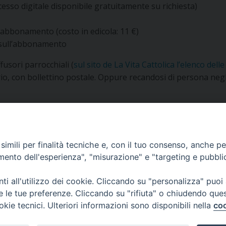
ccesso digitale disponibile gratuitamente su richiesta)
l’abbonamento (costo in edicola: 11 €)
 sull’abbonamento
usori parrocchiali (
sul sito de La Vita Cattolica l’elenco dell
io, con bollettino postale. Oppure recandosi di persona negli
imili per finalità tecniche e, con il tuo consenso, anche per 
amento dell'esperienza", "misurazione" e "targeting e pubbli
i all'utilizzo dei cookie. Cliccando su "personalizza" puoi
re le tue preferenze. Cliccando su "rifiuta" o chiudendo que
okie tecnici. Ulteriori informazioni sono disponibili nella
coo