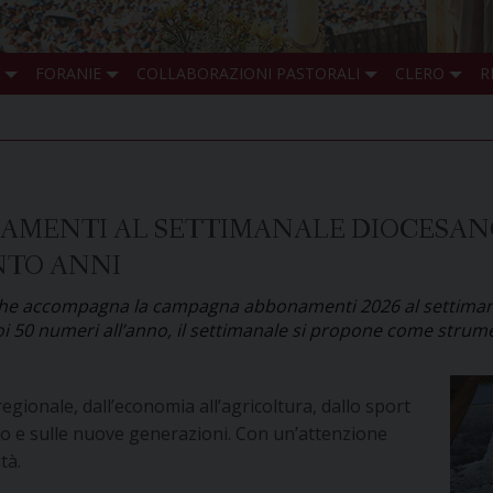
FORANIE
COLLABORAZIONI PASTORALI
CLERO
R
MENTI AL SETTIMANALE DIOCESANO «
NTO ANNI
 che accompagna la campagna abbonamenti 2026 al settimanal
oi 50 numeri all’anno, il settimanale si propone come strumen
 regionale, dall’economia all’agricoltura, dallo sport
ondo e sulle nuove generazioni. Con un’attenzione
tà.