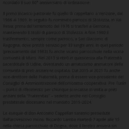
ricordato il suo 60° anniversario di ordinazione.
Il primo incarico pastorale fu quello di cappellano a Venzone, dal
1966 al 1969. In seguito fu nominato parroco di Stolvizza, in Val
Resia; prima del terremoto del 1976 si trasferì a Gemona,
mantenendo il titolo di parroco di Stolvizza. A fine 1980 il
trasferimento, sempre come parroco, a San Giacomo di
Ragogna, dove prestò servizio per 33 lunghi anni. In quel periodo
(precisamente dal 1983) fu anche vicario parrocchiale nella vicina
comunità di Muris. Nel 2013 si ritirò in quiescenza alla Fraternità
sacerdotale di Udine, diventando un amatissimo animatore della
comunità di preti anziani ivi ospitata. Dal 2015 al 2021 fu anche
vice-direttore della Fraternità, prima di essere vice-presidente del
Consiglio di Amministrazione dell’omonima cooperativa. Pre Tunìn
– punto di riferimento per chiunque si recasse in visita ai preti
anziani della “Fraternitas” – sedette anche nel Consiglio
presbiterale diocesano nel mandato 2019-2024.
Le esequie di don Antonino Cappellari saranno presiedute
dall’arcivescovo mons. Riccardo Lamba martedì 7 aprile alle 15
nella chiesa parrocchiale di Dogna, dove il feretro arriverà sin