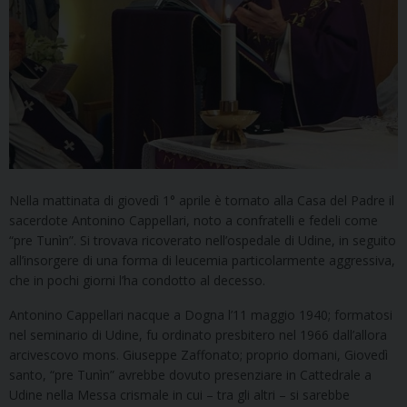
Nella mattinata di giovedì 1° aprile è tornato alla Casa del Padre il
sacerdote Antonino Cappellari, noto a confratelli e fedeli come
“pre Tunìn”. Si trovava ricoverato nell’ospedale di Udine, in seguito
all’insorgere di una forma di leucemia particolarmente aggressiva,
che in pochi giorni l’ha condotto al decesso.
Antonino Cappellari nacque a Dogna l’11 maggio 1940; formatosi
nel seminario di Udine, fu ordinato presbitero nel 1966 dall’allora
arcivescovo mons. Giuseppe Zaffonato; proprio domani, Giovedì
santo, “pre Tunìn” avrebbe dovuto presenziare in Cattedrale a
Udine nella Messa crismale in cui – tra gli altri – si sarebbe