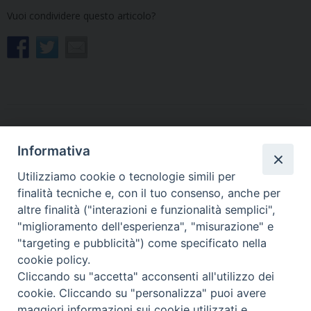
Vuoi condividere questo articolo?
«
Il Triduo pasquale, culmine
Il 3 maggio a Gemona la
Informativa
dell’anno liturgico. Le
Messa con il card. Zuppi. Ma
celebrazioni con
anche la Festa diocesana dei
Utilizziamo cookie o tecnologie simili per
l’Arcivescovo
ministranti e l’incontro dei
finalità tecniche e, con il tuo consenso, anche per
giovani
»
altre finalità ("interazioni e funzionalità semplici",
"miglioramento dell'esperienza", "misurazione" e
"targeting e pubblicità") come specificato nella
cookie policy.
Cliccando su "accetta" acconsenti all'utilizzo dei
Copyright © Arcidiocesi di Udine 2018
cookie. Cliccando su "personalizza" puoi avere
maggiori informazioni sui cookie utilizzati e