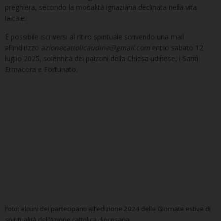
preghiera, secondo la modalità ignaziana declinata nella vita
laicale.
È possibile iscriversi al ritiro spirituale scrivendo una mail
all’indirizzo
azionecattolicaudine@gmail.com
entro sabato 12
luglio 2025, solennità dei patroni della Chiesa udinese, i Santi
Ermacora e Fortunato.
Foto: alcuni dei partecipanti all’edizione 2024 delle Giornate estive di
spiritualità dell’Azione cattolica diocesana