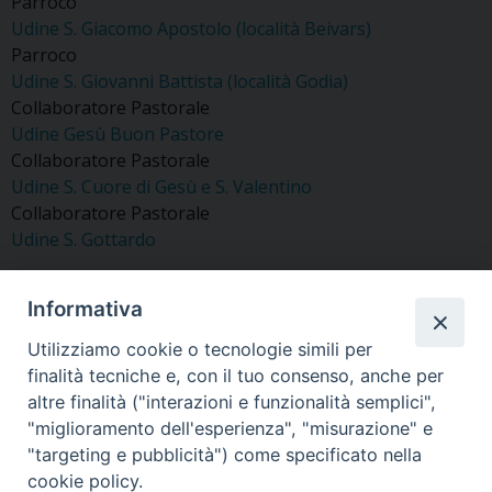
Parroco
Udine S. Giacomo Apostolo (località Beivars)
Parroco
Udine S. Giovanni Battista (località Godia)
Collaboratore Pastorale
Udine Gesù Buon Pastore
Collaboratore Pastorale
Udine S. Cuore di Gesù e S. Valentino
Collaboratore Pastorale
Udine S. Gottardo
Informativa
Utilizziamo cookie o tecnologie simili per
«
Della Pietra Mons. Loris
Vit Don Luigino
finalità tecniche e, con il tuo consenso, anche per
»
altre finalità ("interazioni e funzionalità semplici",
"miglioramento dell'esperienza", "misurazione" e
"targeting e pubblicità") come specificato nella
cookie policy.