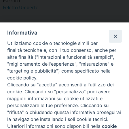
Parroco
Feletto Umberto
Informativa
«
Pelo Don Roman
Cimpoesu Don Gabriel
Utilizziamo cookie o tecnologie simili per
Vasile
finalità tecniche e, con il tuo consenso, anche per
»
altre finalità ("interazioni e funzionalità semplici",
"miglioramento dell'esperienza", "misurazione" e
"targeting e pubblicità") come specificato nella
cookie policy.
Cliccando su "accetta" acconsenti all'utilizzo dei
Copyright © Arcidiocesi di Udine 2018
cookie. Cliccando su "personalizza" puoi avere
maggiori informazioni sui cookie utilizzati e
Piazza Patriarcato, 1 - 33100 Udine (UD) Tel. 0432.414.511 - Fax
personalizzare le tue preferenze. Cliccando su
0432.511.838 C.F. 80013900305
"rifiuta" o chiudendo questa informativa proseguirai
la navigazione installando i soli cookie tecnici.
Ulteriori informazioni sono disponibili nella
cookie
Preferenze Cookie