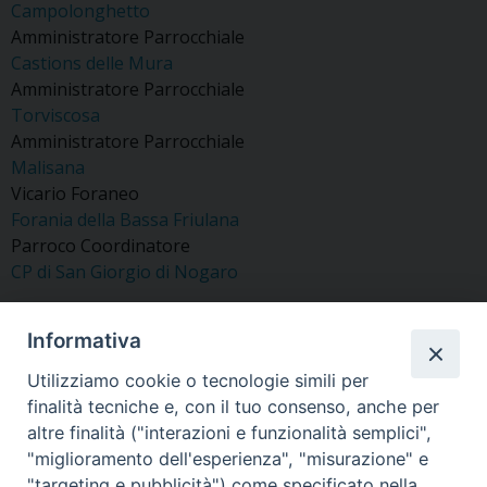
Campolonghetto
Amministratore Parrocchiale
Castions delle Mura
Amministratore Parrocchiale
Torviscosa
Amministratore Parrocchiale
Malisana
Vicario Foraneo
Forania della Bassa Friulana
Parroco Coordinatore
CP di San Giorgio di Nogaro
Informativa
Utilizziamo cookie o tecnologie simili per
«
Pegorin Don Stefano
Lah Padre Peter
finalità tecniche e, con il tuo consenso, anche per
»
altre finalità ("interazioni e funzionalità semplici",
"miglioramento dell'esperienza", "misurazione" e
"targeting e pubblicità") come specificato nella