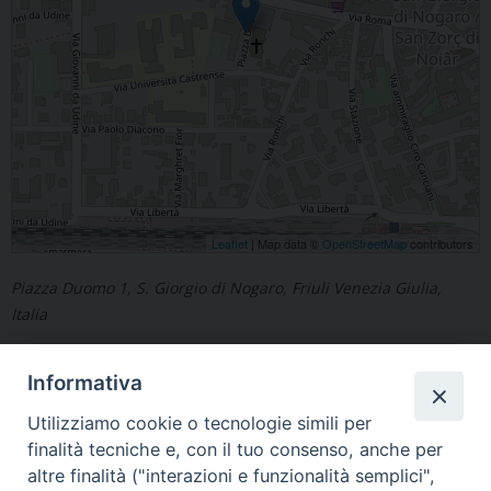
Leaflet
| Map data ©
OpenStreetMap
contributors
Piazza Duomo 1, S. Giorgio di Nogaro, Friuli Venezia Giulia,
Italia
Informativa
Utilizziamo cookie o tecnologie simili per
finalità tecniche e, con il tuo consenso, anche per
«
Ariis
Dolegnano
»
altre finalità ("interazioni e funzionalità semplici",