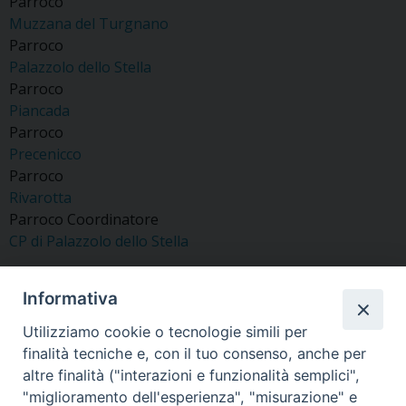
Parroco
Muzzana del Turgnano
Parroco
Palazzolo dello Stella
Parroco
Piancada
Parroco
Precenicco
Parroco
Rivarotta
Parroco Coordinatore
CP di Palazzolo dello Stella
Informativa
Utilizziamo cookie o tecnologie simili per
«
Zenarola Don Maurizio
Nali Don Roberto
finalità tecniche e, con il tuo consenso, anche per
»
altre finalità ("interazioni e funzionalità semplici",
"miglioramento dell'esperienza", "misurazione" e