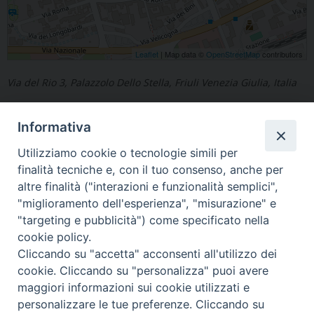
Leaflet
| Map data ©
OpenStreetMap
contributors
Via del Rio 3, Palazzolo Dello Stella, Friuli Venezia Giulia, Italia
Informativa
Utilizziamo cookie o tecnologie simili per
finalità tecniche e, con il tuo consenso, anche per
«
Mione-Luint
Timau
»
altre finalità ("interazioni e funzionalità semplici",
"miglioramento dell'esperienza", "misurazione" e
"targeting e pubblicità") come specificato nella
cookie policy.
Cliccando su "accetta" acconsenti all'utilizzo dei
Copyright © Arcidiocesi di Udine 2018
cookie. Cliccando su "personalizza" puoi avere
maggiori informazioni sui cookie utilizzati e
Piazza Patriarcato, 1 - 33100 Udine (UD) Tel. 0432.414.511 - Fax
personalizzare le tue preferenze. Cliccando su