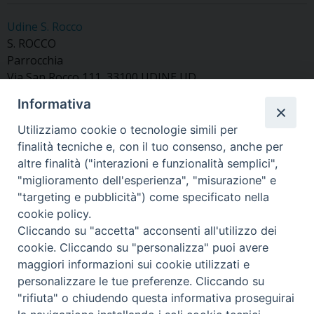
Udine S. Rocco
S. ROCCO
Parrocchia
Via San Rocco 111, 33100 UDINE UD
Informativa
Utilizziamo cookie o tecnologie simili per
finalità tecniche e, con il tuo consenso, anche per
«
CP di Pasian di Prato
Resia
»
altre finalità ("interazioni e funzionalità semplici",
"miglioramento dell'esperienza", "misurazione" e
"targeting e pubblicità") come specificato nella
cookie policy.
Cliccando su "accetta" acconsenti all'utilizzo dei
cookie. Cliccando su "personalizza" puoi avere
Copyright © Arcidiocesi di Udine 2018
maggiori informazioni sui cookie utilizzati e
Piazza Patriarcato, 1 - 33100 Udine (UD) Tel. 0432.414.511 - Fax
personalizzare le tue preferenze. Cliccando su
0432.511.838 C.F. 80013900305
"rifiuta" o chiudendo questa informativa proseguirai