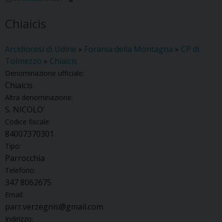
Chiaicis
Arcidiocesi di Udine
»
Forania della Montagna
»
CP di
Tolmezzo
»
Chiaicis
Denominazione ufficiale:
Chiaicis
Altra denominazione:
S. NICOLO'
Codice fiscale:
84007370301
Tipo:
Parrocchia
Telefono:
347 8062675
Email:
parr.verzegnis@gmail.com
Indirizzo: