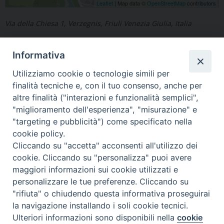
Leaflet
| Map data ©
OpenStreetMap
contributors
Via della Chiesa 1, Verzegnis, Friuli Venezia Giulia, Italia
Informativa
Utilizziamo cookie o tecnologie simili per
finalità tecniche e, con il tuo consenso, anche per
«
Canussio
Sappada
»
altre finalità ("interazioni e funzionalità semplici",
"miglioramento dell'esperienza", "misurazione" e
"targeting e pubblicità") come specificato nella
cookie policy.
Cliccando su "accetta" acconsenti all'utilizzo dei
Copyright © Arcidiocesi di Udine 2018
cookie. Cliccando su "personalizza" puoi avere
maggiori informazioni sui cookie utilizzati e
Piazza Patriarcato, 1 - 33100 Udine (UD) Tel. 0432.414.511 - Fax
personalizzare le tue preferenze. Cliccando su
0432.511.838 C.F. 80013900305
"rifiuta" o chiudendo questa informativa proseguirai
la navigazione installando i soli cookie tecnici.
Ulteriori informazioni sono disponibili nella
cookie
Preferenze Cookie