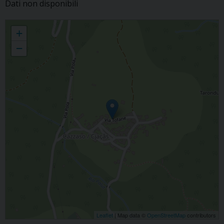
Dati non disponibili
Cazzaso
+
−
Leaflet
| Map data ©
OpenStreetMap
contributors