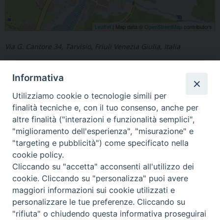
Leaflet
| Map data ©
OpenStreetMap
contributors
Via G. Cantore 34, Tarvisio, Friuli Venezia Giulia, Italia
Informativa
Utilizziamo cookie o tecnologie simili per
finalità tecniche e, con il tuo consenso, anche per
«
Flambro
Camporosso in Valcanale
»
altre finalità ("interazioni e funzionalità semplici",
"miglioramento dell'esperienza", "misurazione" e
"targeting e pubblicità") come specificato nella
cookie policy.
Cliccando su "accetta" acconsenti all'utilizzo dei
Copyright © Arcidiocesi di Udine 2018
cookie. Cliccando su "personalizza" puoi avere
maggiori informazioni sui cookie utilizzati e
Piazza Patriarcato, 1 - 33100 Udine (UD) Tel. 0432.414.511 - Fax
personalizzare le tue preferenze. Cliccando su
0432.511.838 C.F. 80013900305
"rifiuta" o chiudendo questa informativa proseguirai