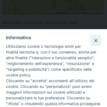
Leaflet
| Map data ©
OpenStreetMap
contributors
Via Chiesa 1, Sauris, Friuli Venezia Giulia, Italia
Informativa
Utilizziamo cookie o tecnologie simili per
finalità tecniche e, con il tuo consenso, anche per
«
Medeuzza
Tercimonte
»
altre finalità ("interazioni e funzionalità semplici",
"miglioramento dell'esperienza", "misurazione" e
"targeting e pubblicità") come specificato nella
cookie policy.
Cliccando su "accetta" acconsenti all'utilizzo dei
Copyright © Arcidiocesi di Udine 2018
cookie. Cliccando su "personalizza" puoi avere
maggiori informazioni sui cookie utilizzati e
Piazza Patriarcato, 1 - 33100 Udine (UD) Tel. 0432.414.511 - Fax
personalizzare le tue preferenze. Cliccando su
0432.511.838 C.F. 80013900305
"rifiuta" o chiudendo questa informativa proseguirai