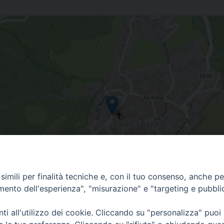
imili per finalità tecniche e, con il tuo consenso, anche per 
amento dell'esperienza", "misurazione" e "targeting e pubbli
i all'utilizzo dei cookie. Cliccando su "personalizza" puoi