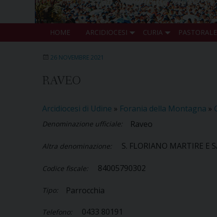
HOME
ARCIDIOCESI
CURIA
PASTORALE
26 NOVEMBRE 2021
RAVEO
Arcidiocesi di Udine
»
Forania della Montagna
»
Raveo
Denominazione ufficiale:
S. FLORIANO MARTIRE E 
Altra denominazione:
84005790302
Codice fiscale:
Parrocchia
Tipo:
0433 80191
Telefono: