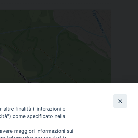
altre finalità ("interazioni e
cità") come specificato nella
Leaflet
| Map data ©
OpenStreetMap
contributors
 avere maggiori informazioni sui