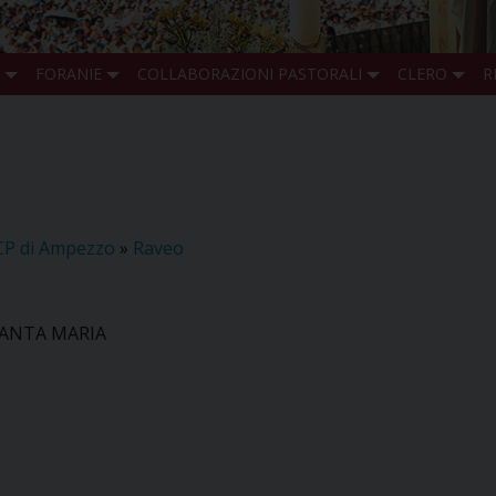
FORANIE
COLLABORAZIONI PASTORALI
CLERO
R
CP di Ampezzo
»
Raveo
SANTA MARIA