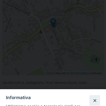
Leaflet
| Map data ©
OpenStreetMap
contributors
Via Marconi 6, Sedegliano, Friuli Venezia Giulia, Italia
Informativa