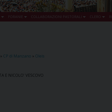
FORANIE
COLLABORAZIONI PASTORALI
CLERO
R
»
CP di Manzano
»
Oleis
TA E NICOLO' VESCOVO