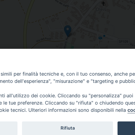
imili per finalità tecniche e, con il tuo consenso, anche per 
amento dell'esperienza", "misurazione" e "targeting e pubbli
i all'utilizzo dei cookie. Cliccando su "personalizza" puoi
re le tue preferenze. Cliccando su "rifiuta" o chiudendo que
okie tecnici. Ulteriori informazioni sono disponibili nella
coo
 di Udine 2018
Rifiuta
 33100 Udine (UD) Tel. 0432.414.511 - Fax 0432.511.838 C.F. 8001390