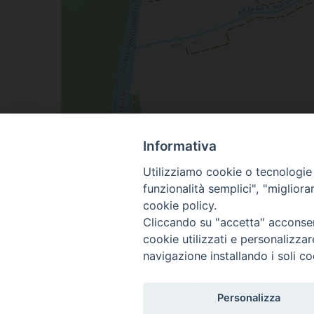
Informativa
Utilizziamo cookie o tecnologie s
funzionalità semplici", "miglior
cookie policy.
Cliccando su "accetta" acconsent
cookie utilizzati e personalizza
navigazione installando i soli co
Copyright © Arcidiocesi
Personalizza
Piazza Patriarcato, 1 -