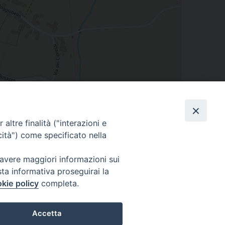
altre finalità ("interazioni e
cità") come specificato nella
Leaflet
| Map data ©
OpenStreetMap
contributors
 avere maggiori informazioni sui
sta informativa proseguirai la
kie policy
completa.
Accetta
0305