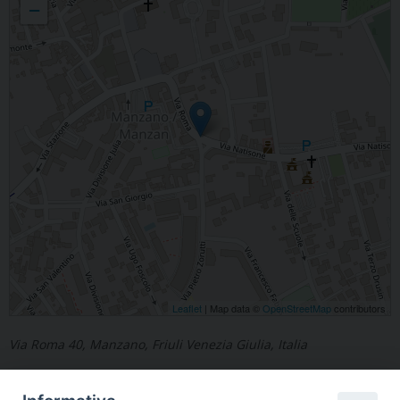
−
Leaflet
| Map data ©
OpenStreetMap
contributors
Via Roma 40, Manzano, Friuli Venezia Giulia, Italia