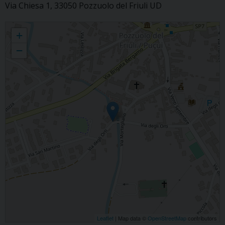
Via Chiesa 1, 33050 Pozzuolo del Friuli UD
CP di Pozzuolo del Friuli
+
−
Leaflet
| Map data ©
OpenStreetMap
contributors