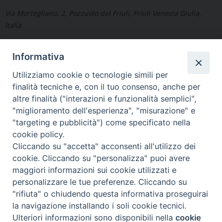
Via Mortegliano. 2, Pozzuolo del Friuli, Friuli Venezia Giulia,
Italia
Informativa
Utilizziamo cookie o tecnologie simili per
finalità tecniche e, con il tuo consenso, anche per
«
CP di Gonars
CP di Martignacco
»
altre finalità ("interazioni e funzionalità semplici",
"miglioramento dell'esperienza", "misurazione" e
"targeting e pubblicità") come specificato nella
cookie policy.
Cliccando su "accetta" acconsenti all'utilizzo dei
Copyright © Arcidiocesi di Udine 2018
cookie. Cliccando su "personalizza" puoi avere
maggiori informazioni sui cookie utilizzati e
Piazza Patriarcato, 1 - 33100 Udine (UD) Tel. 0432.414.511 - Fax
personalizzare le tue preferenze. Cliccando su
0432.511.838 C.F. 80013900305
"rifiuta" o chiudendo questa informativa proseguirai
la navigazione installando i soli cookie tecnici.
Ulteriori informazioni sono disponibili nella
cookie
Preferenze Cookie