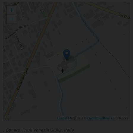
CP di Gonars
+
−
Leaflet
| Map data ©
OpenStreetMap
contributors
, Gonars, Friuli Venezia Giulia, Italia