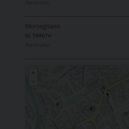
Parrocchia
Mortegliano
SS. TRINITA'
Parrocchia
CP di Mortegliano
+
−