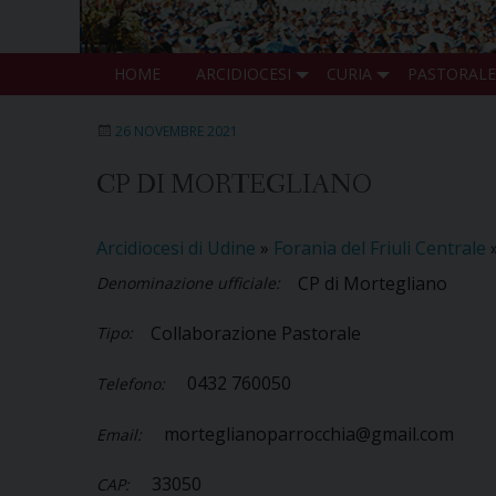
HOME
ARCIDIOCESI
CURIA
PASTORALE
26 NOVEMBRE 2021
CP DI MORTEGLIANO
Arcidiocesi di Udine
»
Forania del Friuli Centrale
CP di Mortegliano
Denominazione ufficiale:
Collaborazione Pastorale
Tipo:
0432 760050
Telefono:
morteglianoparrocchia@gmail.com
Email:
33050
CAP: