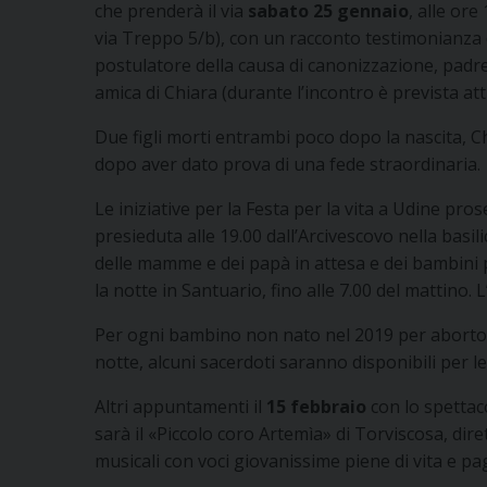
che prenderà il via
sabato 25 gennaio
, alle ore
via Treppo 5/b), con un racconto testimonianza d
postulatore della causa di canonizzazione, pad
amica di Chiara (durante l’incontro è prevista atti
Due figli morti entrambi poco dopo la nascita, Ch
dopo aver dato prova di una fede straordinaria.
Le iniziative per la Festa per la vita a Udine pr
presieduta alle 19.00 dall’Arcivescovo nella basil
delle mamme e dei papà in attesa e dei bambini p
la notte in Santuario, fino alle 7.00 del mattino. 
Per ogni bambino non nato nel 2019 per aborto in
notte, alcuni sacerdoti saranno disponibili per 
Altri appuntamenti il
15 febbraio
con lo spettaco
sarà il «Piccolo coro Artemìa» di Torviscosa, dir
musicali con voci giovanissime piene di vita e pag