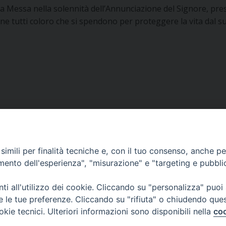
nta Messa nella solennità dell’Annunciazione del Signore, p
ne tutti coloro che si spendono per proteggere la vita dal 
imili per finalità tecniche e, con il tuo consenso, anche per 
amento dell'esperienza", "misurazione" e "targeting e pubbli
i all'utilizzo dei cookie. Cliccando su "personalizza" puoi
re le tue preferenze. Cliccando su "rifiuta" o chiudendo que
okie tecnici. Ulteriori informazioni sono disponibili nella
coo