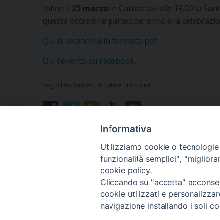
Infine il
25 marzo
in Cattedrale alle 19.00 la Sa
questa occasione parteciperanno alla celebrazio
Qui la locandina in formato pdf
.
Qui l’evento su Facebook
.
Segui l'Arcidiocesi di Udine sui social
Informativa
Vuoi condividere questo articolo?
Utilizziamo cookie o tecnologie s
funzionalità semplici", "miglior
cookie policy.
Cliccando su "accetta" acconsent
cookie utilizzati e personalizza
navigazione installando i soli co