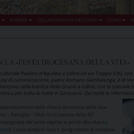
FORANIE
COLLABORAZIONI PASTORALI
CLERO
R
LA «FESTA DIOCESANA DELLA VITA»
 culturale Paolino d'Aquileia a Udine (in via Treppo 5/b), co
 causa di canonizzazione, padre Romano Gambalunga, e di Ver
vescovo nella basilica delle Grazie a Udine, con la special
stica per tutta la notte in Santuario. Qui tutte le informazi
 appuntamento della «Festa diocesana della vita»
– Famiglia – Vita» in occasione della 42ª
ompagnata dal tema «Aprite le porte alla vita» (
a
scovi
). Come sempre ricco il programma di iniziative