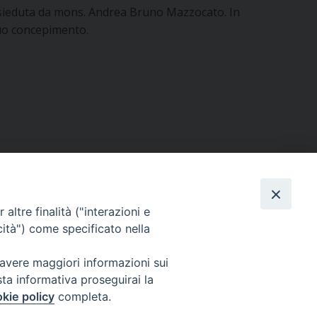
resieduta da mons. Andrea Bruno Mazzocato. In
suo concepimento.
altre finalità ("interazioni e
cità") come specificato nella
 avere maggiori informazioni sui
sta informativa proseguirai la
kie policy
completa.