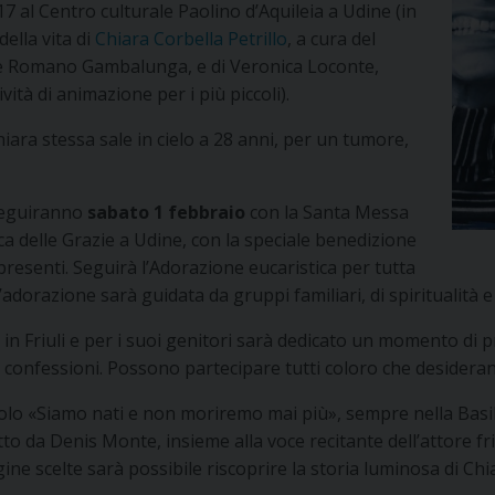
 17 al Centro culturale Paolino d’Aquileia a Udine (in
ella vita di
Chiara Corbella Petrillo
, a cura del
re Romano Gambalunga, e di Veronica Loconte,
vità di animazione per i più piccoli).
iara stessa sale in cielo a 28 anni, per un tumore,
oseguiranno
sabato 1 febbraio
con la Santa Messa
ica delle Grazie a Udine, con la speciale benedizione
resenti. Seguirà l’Adorazione eucaristica per tutta
L’adorazione sarà guidata da gruppi familiari, di spiritualità e
 Friuli e per i suoi genitori sarà dedicato un momento di p
le confessioni. Possono partecipare tutti coloro che desidera
lo «Siamo nati e non moriremo mai più», sempre nella Basilica 
etto da Denis Monte, insieme alla voce recitante dell’attore
ine scelte sarà possibile riscoprire la storia luminosa di Chia