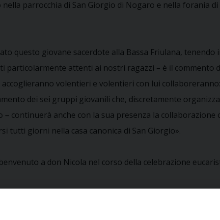
 nella parrocchia di San Giorgio di Nogaro e nella forania di
nato questo giovane sacerdote alla Bassa Friulana, tenendo in
nti particolarmente attenti ai nostri ragazzi – è il commento d
ccoglieranno volentieri e volentieri con lui collaboreranno: 
amento dei sei gruppi giovanili che, discretamente organizza
eo – continuerà anche con la sua presenza la collaborazione ch
arsi tutti giorni nella casa canonica di San Giorgio».
benvenuto a don Nicola nel corso della celebrazione eucarist