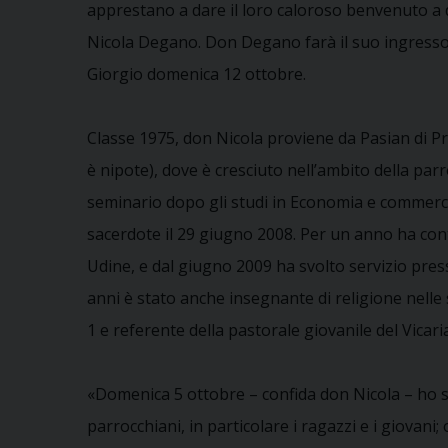
apprestano a dare il loro caloroso benvenuto a
Nicola Degano. Don Degano farà il suo ingresso
Giorgio domenica 12 ottobre.
Classe 1975, don Nicola proviene da Pasian di Prat
è nipote), dove è cresciuto nell’ambito della par
seminario dopo gli studi in Economia e commercio
sacerdote il 29 giugno 2008. Per un anno ha cont
Udine, e dal giugno 2009 ha svolto servizio pres
anni è stato anche insegnante di religione nelle
1 e referente della pastorale giovanile del Vicar
«Domenica 5 ottobre – confida don Nicola – ho sa
parrocchiani, in particolare i ragazzi e i giovan