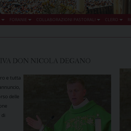
FORANIE
COLLABORAZIONI PASTORALI
CLERO
R
RIVA DON NICOLA DEGANO
ro e tutta
’annuncio,
orso delle
ione
 di