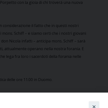
 Porpetto con la gioia di chi troverà una nuova
 considerazione il fatto che in questi nostri
i mons. Schiff – e siamo certi che i nostri giovani
don Nicola infatti – anticipa mons. Schiff – sarà
ti, attualmente operano nella nostra forania. E
e lega fra loro i sacerdoti della forania nelle
ica delle ore 11.00 in Duomo.