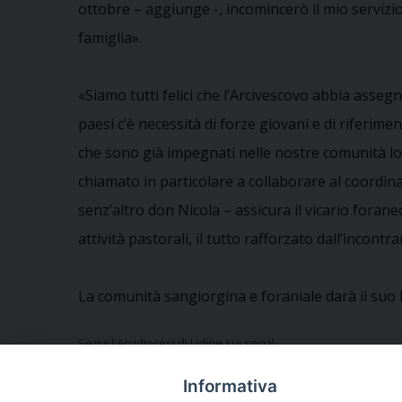
ottobre – aggiunge -, incomincerò il mio servizio
famiglia».
«Siamo tutti felici che l’Arcivescovo abbia asseg
paesi c’è necessità di forze giovani e di riferime
che sono già impegnati nelle nostre comunità lo a
chiamato in particolare a collaborare al coordin
senz’altro don Nicola – assicura il vicario foran
attività pastorali, il tutto rafforzato dall’incontr
La comunità sangiorgina e foraniale darà il suo 
Segui l'Arcidiocesi di Udine sui social
Informativa