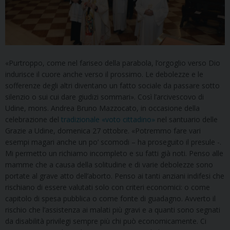
«Purtroppo, come nel fariseo della parabola, l’orgoglio verso Dio
indurisce il cuore anche verso il prossimo. Le debolezze e le
sofferenze degli altri diventano un fatto sociale da passare sotto
silenzio o sui cui dare giudizi sommari». Così l’arcivescovo di
Udine, mons. Andrea Bruno Mazzocato, in occasione della
celebrazione del
tradizionale «voto cittadino»
nel santuario delle
Grazie a Udine, domenica 27 ottobre. «Potremmo fare vari
esempi magari anche un po’ scomodi – ha proseguito il presule -.
Mi permetto un richiamo incompleto e su fatti già noti. Penso alle
mamme che a causa della solitudine e di varie debolezze sono
portate al grave atto dell’aborto. Penso ai tanti anziani indifesi che
rischiano di essere valutati solo con criteri economici: o come
capitolo di spesa pubblica o come fonte di guadagno. Avverto il
rischio che l’assistenza ai malati più gravi e a quanti sono segnati
da disabilità privilegi sempre più chi può economicamente. Ci