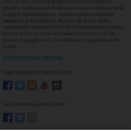
sono, ancora, coloro che giungono tra noi da lontano e in
situazioni di precarietà vero i quali non servono reazioni umorali,
magari di opposta tendenza, ma una ragionata capacità di
valutazione e di accoglienza. Mi scuso per questo elenco
evidentemente lacunoso che ho fatto solo per aiutarci a tenere
deste le nostre coscienze sulla presenza in mezzo a noi del
peccato di orgoglio verso Dio e dalle sue conseguenze anche
sociali».
Qui il testo integrale dell’omelia
.
Segui l'Arcidiocesi di Udine sui social
Vuoi condividere questo articolo?