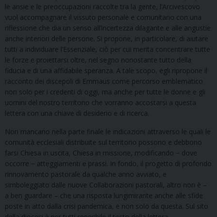
le ansie e le preoccupazioni raccolte tra la gente, l’Arcivescovo
vuol accompagnare il vissuto personale e comunitario con una
riflessione che dia un senso all’incertezza dilagante e alle angustie
anche interiori delle persone. Si propone, in particolare, di aiutare
tutti a individuare l’Essenziale, ciò per cui merita concentrare tutte
le forze e proiettarsi oltre, nel segno nonostante tutto della
fiducia e di una affidabile speranza. A tale scopo, egli ripropone il
racconto dei discepoli di Emmaus come percorso emblematico
non solo per i credenti di oggi, ma anche per tutte le donne e gli
uomini del nostro territorio che vorranno accostarsi a questa
lettera con una chiave di desiderio e di ricerca.
Non mancano nella parte finale le indicazioni attraverso le quali le
comunità ecclesiali distribuite sul territorio possono e debbono
farsi Chiesa in uscita, Chiesa in missione, modificando − dove
occorre − atteggiamenti e prassi. In fondo, il progetto di profondo
rinnovamento pastorale da qualche anno avviato, e
simboleggiato dalle nuove Collaborazioni pastorali, altro non è –
a ben guardare – che una risposta lungimirante anche alle sfide
poste in atto dalla crisi pandemica, e non solo da questa. Sul sito
della diocesi è per tutti reperibile il testo della lettera.