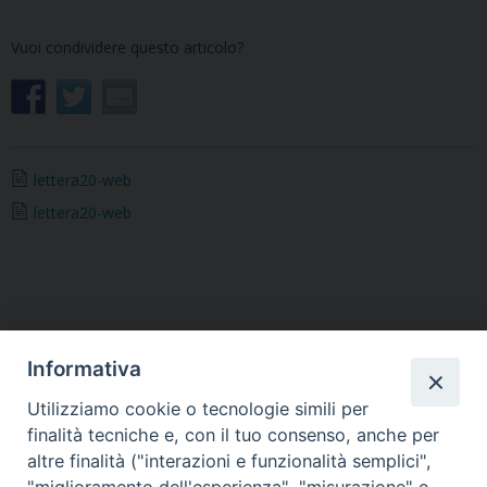
Vuoi condividere questo articolo?
lettera20-web
lettera20-web
«
Dalla Cattedrale ogni
I loro occhi riconobbero il
Informativa
domenica la Santa Messa in
Signore
»
diretta su Telefriuli per
Utilizziamo cookie o tecnologie simili per
quanti non possono recarsi
finalità tecniche e, con il tuo consenso, anche per
in chiesa
altre finalità ("interazioni e funzionalità semplici",