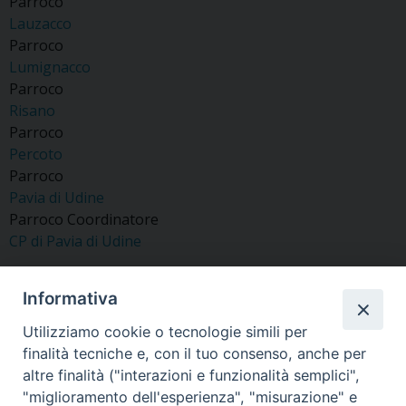
Parroco
Lauzacco
Parroco
Lumignacco
Parroco
Risano
Parroco
Percoto
Parroco
Pavia di Udine
Parroco Coordinatore
CP di Pavia di Udine
Informativa
Utilizziamo cookie o tecnologie simili per
«
Brida Mons. Paolo
Zanon Don Michele
finalità tecniche e, con il tuo consenso, anche per
»
altre finalità ("interazioni e funzionalità semplici",
"miglioramento dell'esperienza", "misurazione" e