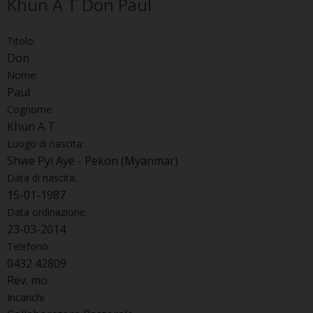
Khun A T Don Paul
Titolo:
Don
Nome:
Paul
Cognome:
Khun A T
Luogo di nascita:
Shwe Pyi Aye - Pekon (Myanmar)
Data di nascita:
15-01-1987
Data ordinazione:
23-03-2014
Telefono:
0432 42809
Rev. mo
Incarichi