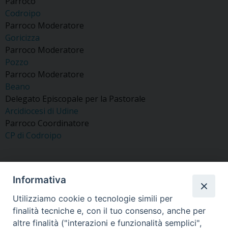
Parroco
Codroipo
Parroco Moderatore
Goricizza
Parroco Moderatore
Pozzo
Parroco Moderatore
Beano
Delegato Episcopale per la Pastorale
Arcidiocesi di Udine
Parroco Coordinatore
CP di Codroipo
Informativa
«
Trigatti Don Onorino
Del Missier Dott. Don
Utilizziamo cookie o tecnologie simili per
Giovanni
finalità tecniche e, con il tuo consenso, anche per
»
altre finalità ("interazioni e funzionalità semplici",