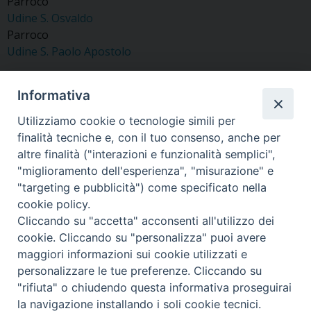
Parroco
Udine S. Osvaldo
Parroco
Udine S. Paolo Apostolo
Informativa
Utilizziamo cookie o tecnologie simili per
«
Faccin Dott. Don Giuseppe
Mauro Don Giuliano
finalità tecniche e, con il tuo consenso, anche per
»
altre finalità ("interazioni e funzionalità semplici",
"miglioramento dell'esperienza", "misurazione" e
"targeting e pubblicità") come specificato nella
cookie policy.
Cliccando su "accetta" acconsenti all'utilizzo dei
Copyright © Arcidiocesi di Udine 2018
cookie. Cliccando su "personalizza" puoi avere
maggiori informazioni sui cookie utilizzati e
Piazza Patriarcato, 1 - 33100 Udine (UD) Tel. 0432.414.511 - Fax
personalizzare le tue preferenze. Cliccando su
0432.511.838 C.F. 80013900305
"rifiuta" o chiudendo questa informativa proseguirai
la navigazione installando i soli cookie tecnici.