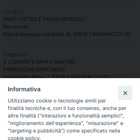
Colugna
SANTI PIETRO E PAOLO APOSTOLI
Parrocchia
Piazza Giuseppe Garibaldi 26, 33010 TAVAGNACCO UD
Adegliacco
S. CLEMENTE PAPA E MARTIRE
PARROCCHIA-SANTUARIO
Via Ippolito Nievo 2, 33010 TAVAGNACCO UD
Informativa
Utilizziamo cookie o tecnologie simili per
finalità tecniche e, con il tuo consenso, anche per
«
CP di Pasian di Prato
Resia
»
altre finalità ("interazioni e funzionalità semplici",
"miglioramento dell'esperienza", "misurazione" e
"targeting e pubblicità") come specificato nella
cookie policy.