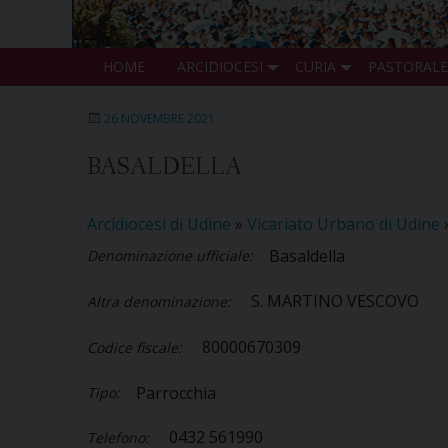
HOME
ARCIDIOCESI
CURIA
PASTORALE
26 NOVEMBRE 2021
BASALDELLA
Arcidiocesi di Udine
»
Vicariato Urbano di Udine
Basaldella
Denominazione ufficiale:
S. MARTINO VESCOVO
Altra denominazione:
80000670309
Codice fiscale:
Parrocchia
Tipo:
0432 561990
Telefono: