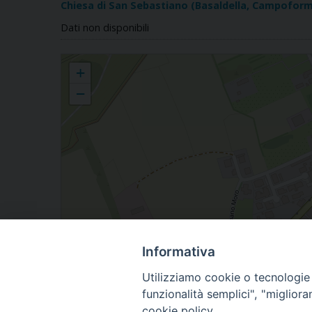
Chiesa di San Sebastiano (Basaldella, Campoform
Dati non disponibili
Basaldella
+
−
Informativa
Utilizziamo cookie o tecnologie s
funzionalità semplici", "miglior
cookie policy.