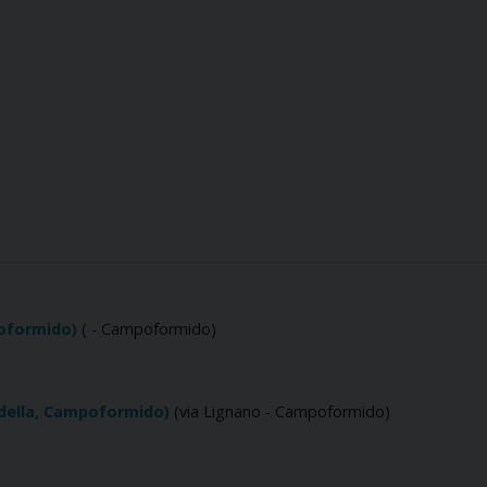
poformido)
( - Campoformido)
ldella, Campoformido)
(via Lignano - Campoformido)