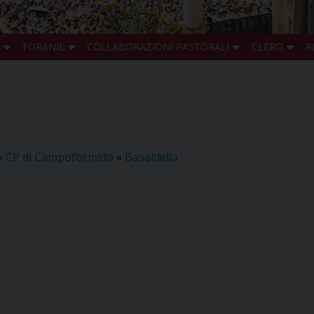
FORANIE
COLLABORAZIONI PASTORALI
CLERO
R
»
CP di Campoformido
»
Basaldella