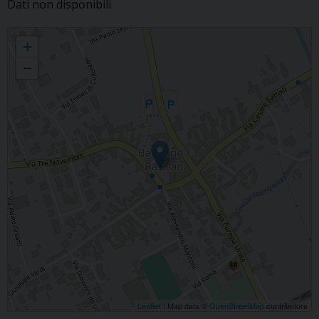
Dati non disponibili
Basiliano
+
−
Leaflet
| Map data ©
OpenStreetMap
contributors