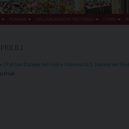
FORANIE
COLLABORAZIONI PASTORALI
CLERO
R
 FRIULI
»
CP di San Daniele del Friuli
»
Villanova di S. Daniele del Friul
l Friuli