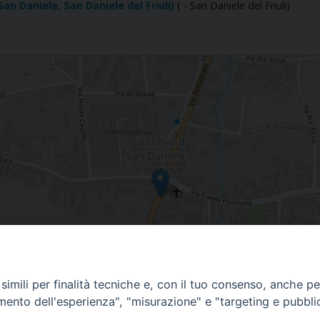
n Daniele, San Daniele del Friuli)
( - San Daniele del Friuli)
imili per finalità tecniche e, con il tuo consenso, anche per 
amento dell'esperienza", "misurazione" e "targeting e pubbli