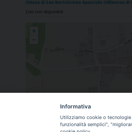
Chiesa di San Bartolomeo Apostolo (Villanova di Sa
Dati non disponibili
Villanova di S. Daniele del Friuli
+
−
Informativa
Utilizziamo cookie o tecnologie s
funzionalità semplici", "miglior
cookie policy.