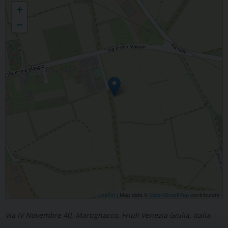
Nogaredo di Prato - Faugnacco
+
−
Leaflet
| Map data ©
OpenStreetMap
contributors
Via IV Novembre 40, Martignacco, Friuli Venezia Giulia, Italia