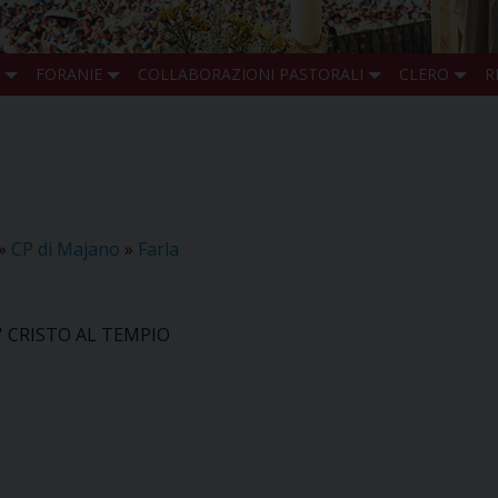
FORANIE
COLLABORAZIONI PASTORALI
CLERO
R
»
CP di Majano
»
Farla
' CRISTO AL TEMPIO