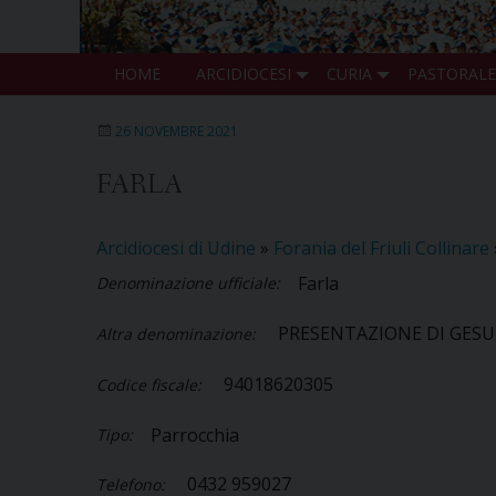
HOME
ARCIDIOCESI
CURIA
PASTORALE
26 NOVEMBRE 2021
FARLA
Arcidiocesi di Udine
»
Forania del Friuli Collinare
Farla
Denominazione ufficiale:
PRESENTAZIONE DI GESU
Altra denominazione:
94018620305
Codice fiscale:
Parrocchia
Tipo:
0432 959027
Telefono: