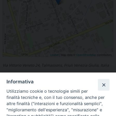
Leaflet
| Map data ©
OpenStreetMap
contributors
Via Vittorio Veneto 24, Talmassons, Friuli Venezia Giulia, Italia
Informativa
Utilizziamo cookie o tecnologie simili per
finalità tecniche e, con il tuo consenso, anche per
«
Socchieve
Flumignano
»
altre finalità ("interazioni e funzionalità semplici",
"miglioramento dell'esperienza", "misurazione" e