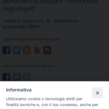
Monastero di clausura “Santa Maria
degli Angeli”
Indirizzo: Borgo Faris, 46 – 33040 Attimis
tel e fax 0432 789911
Segui l'Arcidiocesi di Udine sui social
Vuoi condividere questo articolo?
Informativa
Utilizziamo cookie o tecnologie simili per
finalità tecniche e, con il tuo consenso, anche per
«
Il referente pastorale laico
ottobre
»