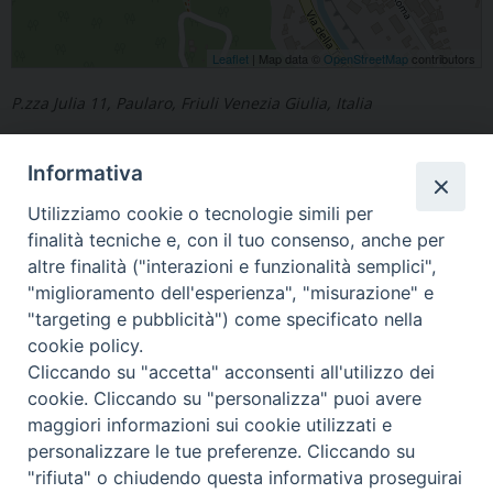
Leaflet
| Map data ©
OpenStreetMap
contributors
P.zza Julia 11, Paularo, Friuli Venezia Giulia, Italia
Informativa
Utilizziamo cookie o tecnologie simili per
finalità tecniche e, con il tuo consenso, anche per
«
Paluzza
Lumignacco
»
altre finalità ("interazioni e funzionalità semplici",
"miglioramento dell'esperienza", "misurazione" e
"targeting e pubblicità") come specificato nella
cookie policy.
Cliccando su "accetta" acconsenti all'utilizzo dei
Copyright © Arcidiocesi di Udine 2018
cookie. Cliccando su "personalizza" puoi avere
maggiori informazioni sui cookie utilizzati e
Piazza Patriarcato, 1 - 33100 Udine (UD) Tel. 0432.414.511 - Fax
personalizzare le tue preferenze. Cliccando su
0432.511.838 C.F. 80013900305
"rifiuta" o chiudendo questa informativa proseguirai