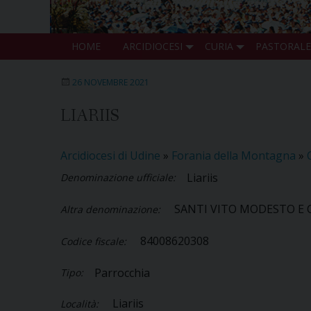
HOME
ARCIDIOCESI
CURIA
PASTORALE
26 NOVEMBRE 2021
LIARIIS
Arcidiocesi di Udine
»
Forania della Montagna
»
Liariis
Denominazione ufficiale:
SANTI VITO MODESTO E 
Altra denominazione:
84008620308
Codice fiscale:
Parrocchia
Tipo:
Liariis
Località: