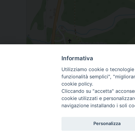
Informativa
Utilizziamo cookie o tecnologie s
funzionalità semplici", "miglior
cookie policy.
Cliccando su "accetta" acconsent
cookie utilizzati e personalizza
navigazione installando i soli co
Copyright © Arcidiocesi
Personalizza
Piazza Patriarcato, 1 -