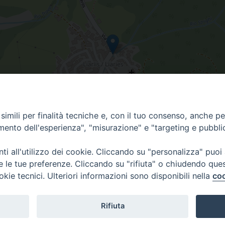
imili per finalità tecniche e, con il tuo consenso, anche per 
amento dell'esperienza", "misurazione" e "targeting e pubbli
i all'utilizzo dei cookie. Cliccando su "personalizza" puoi
re le tue preferenze. Cliccando su "rifiuta" o chiudendo que
okie tecnici. Ulteriori informazioni sono disponibili nella
coo
 di Udine 2018
Rifiuta
 33100 Udine (UD) Tel. 0432.414.511 - Fax 0432.511.838 C.F. 8001390