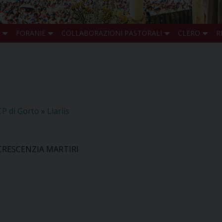
FORANIE
COLLABORAZIONI PASTORALI
CLERO
R
CP di Gorto
»
Liariis
CRESCENZIA MARTIRI