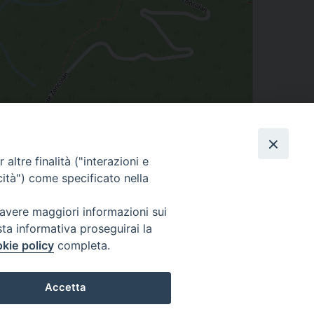
altre finalità ("interazioni e
cità") come specificato nella
Leaflet
| Map data ©
OpenStreetMap
contributors
 avere maggiori informazioni sui
sta informativa proseguirai la
kie policy
completa.
Accetta
0305