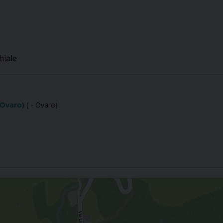
hiale
, Ovaro)
( - Ovaro)