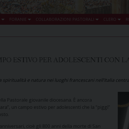
FORANIE
COLLABORAZIONI PASTORALI
CLERO
R
 CAMPO ESTIVO PER ADOLESCENTI CON 
 spiritualità e natura nei luoghi francescani nell’Italia centr
ella Pastorale giovanile diocesana. È ancora
para”, un campo estivo per adolescenti che la “piggì”
osto.
anniversari, cioè gli 800 anni della morte di San