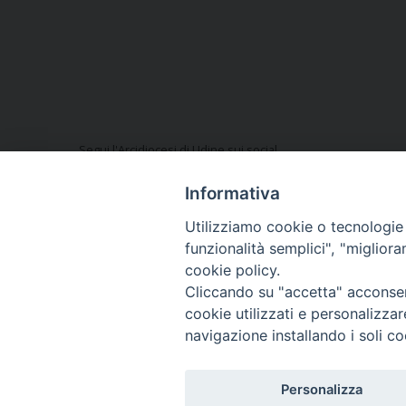
Segui l'Arcidiocesi di Udine sui social
Informativa
Utilizziamo cookie o tecnologie s
funzionalità semplici", "miglior
Vuoi condividere questo articolo?
cookie policy.
Cliccando su "accetta" acconsent
cookie utilizzati e personalizza
navigazione installando i soli co
Copyright © Arcidiocesi
Personalizza
Piazza Patriarcato, 1 -