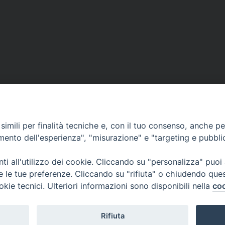
imili per finalità tecniche e, con il tuo consenso, anche per 
amento dell'esperienza", "misurazione" e "targeting e pubbli
i all'utilizzo dei cookie. Cliccando su "personalizza" puoi
re le tue preferenze. Cliccando su "rifiuta" o chiudendo que
okie tecnici. Ulteriori informazioni sono disponibili nella
coo
 di Udine 2018
Rifiuta
 33100 Udine (UD) Tel. 0432.414.511 - Fax 0432.511.838 C.F. 8001390