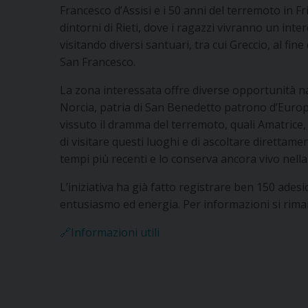
Francesco d’Assisi e i 50 anni del terremoto in Fri
dintorni di Rieti, dove i ragazzi vivranno un inter
visitando diversi santuari, tra cui Greccio, al fin
San Francesco.
La zona interessata offre diverse opportunità nat
Norcia, patria di San Benedetto patrono d’Europa
vissuto il dramma del terremoto, quali Amatrice, 
di visitare questi luoghi e di ascoltare direttamen
tempi più recenti e lo conserva ancora vivo nell
L’iniziativa ha già fatto registrare ben 150 ades
entusiasmo ed energia. Per informazioni si rimand
🔗Informazioni utili