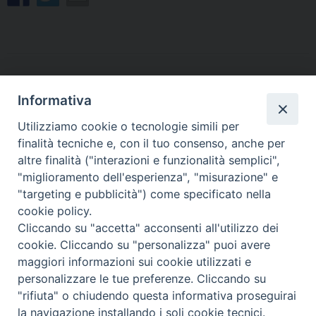
«
La Chiesa diocesana
Cercivento, cuore di arte e
Informativa
udinese si affida ai suoi
fede. Sabato 18 luglio il
Patroni Ermacora e
convegno ecumenico e
Utilizziamo cookie o tecnologie simili per
Fortunato
l’inaugurazione della Via
finalità tecniche e, con il tuo consenso, anche per
della Speranza
»
altre finalità ("interazioni e funzionalità semplici",
"miglioramento dell'esperienza", "misurazione" e
"targeting e pubblicità") come specificato nella
cookie policy.
Cliccando su "accetta" acconsenti all'utilizzo dei
Copyright © Arcidiocesi di Udine 2018
cookie. Cliccando su "personalizza" puoi avere
maggiori informazioni sui cookie utilizzati e
Piazza Patriarcato, 1 - 33100 Udine (UD) Tel. 0432.414.511 - Fax
personalizzare le tue preferenze. Cliccando su
0432.511.838 C.F. 80013900305
"rifiuta" o chiudendo questa informativa proseguirai
la navigazione installando i soli cookie tecnici.