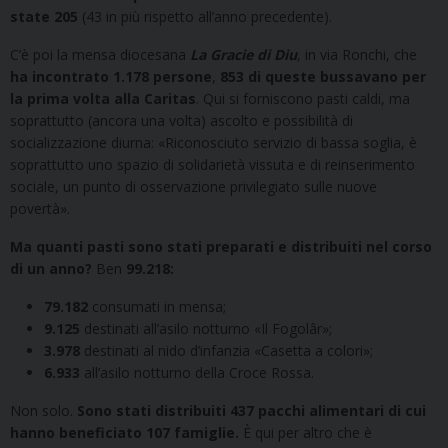
state 205
(43 in più rispetto all’anno precedente).
C’è poi la mensa diocesana
La Gracie di Diu
, in via Ronchi, che
ha incontrato 1.178 persone
,
853 di queste bussavano per
la prima volta alla Caritas
. Qui si forniscono pasti caldi, ma
soprattutto (ancora una volta) ascolto e possibilità di
socializzazione diurna: «Riconosciuto servizio di bassa soglia, è
soprattutto uno spazio di solidarietà vissuta e di reinserimento
sociale, un punto di osservazione privilegiato sulle nuove
povertà».
Ma quanti pasti sono stati preparati e distribuiti nel corso
di un anno?
Ben
99.218:
79.182
consumati in mensa;
9.125
destinati all’asilo notturno «Il Fogolâr»;
3.978
destinati al nido d’infanzia «Casetta a colori»;
6.933
all’asilo notturno della Croce Rossa.
Non solo.
Sono stati distribuiti 437 pacchi alimentari di cui
hanno beneficiato 107 famiglie.
È qui per altro che è